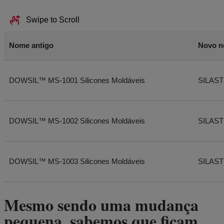
Swipe to Scroll
Nome antigo
Novo 
DOWSIL™ MS-1001 Silicones Moldáveis
SILAST
DOWSIL™ MS-1002 Silicones Moldáveis
SILASTI
DOWSIL™ MS-1003 Silicones Moldáveis
SILASTI
Mesmo sendo uma mudança
pequena, sabemos que ficam