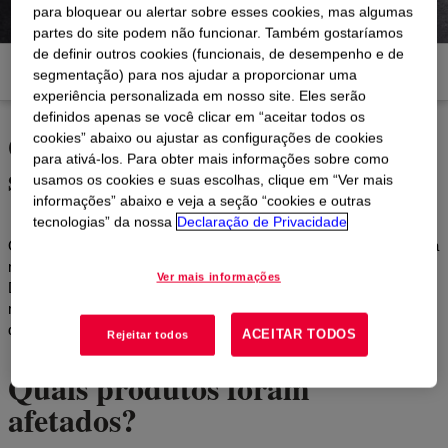
para bloquear ou alertar sobre esses cookies, mas algumas
partes do site podem não funcionar. Também gostaríamos
de definir outros cookies (funcionais, de desempenho e de
Produtos
Documentos e Recursos
segmentação) para nos ajudar a proporcionar uma
experiência personalizada em nosso site. Eles serão
definidos apenas se você clicar em “aceitar todos os
O plano para renomear
cookies” abaixo ou ajustar as configurações de cookies
para ativá-los. Para obter mais informações sobre como
silicones ópticos moldáveis
usamos os cookies e suas escolhas, clique em “Ver mais
informações” abaixo e veja a seção “cookies e outras
tecnologias” da nossa
Declaração de Privacidade
Os elastômeros de silicone óptico moldável da Dow estão de cara
nova. Entretanto, a única mudança é no nome da marca — de
Ver mais informações
DOWSIL™ para SILASTIC™. Todo o resto você já conhece: a
mesma qualidade, composição química, preço, SKUs e processo
de compra.
ACEITAR TODOS
Rejeitar todos
Quais produtos foram
afetados?