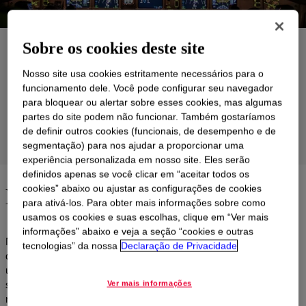
Sobre os cookies deste site
Aplicações
Nosso site usa cookies estritamente necessários para o
Produtos
funcionamento dele. Você pode configurar seu navegador
para bloquear ou alertar sobre esses cookies, mas algumas
Suporte
partes do site podem não funcionar. Também gostaríamos
de definir outros cookies (funcionais, de desempenho e de
Grupos de Produtos
segmentação) para nos ajudar a proporcionar uma
experiência personalizada em nosso site. Eles serão
definidos apenas se você clicar em “aceitar todos os
De olho no horizonte
cookies” abaixo ou ajustar as configurações de cookies
para ativá-los. Para obter mais informações sobre como
usamos os cookies e suas escolhas, clique em “Ver mais
informações” abaixo e veja a seção “cookies e outras
Nas indústrias aeroespacial e de aviação, pilotos e astronautas
tecnologias” da nossa
Declaração de Privacidade
dependem de sistemas aviônicos para levar suas aeronaves de
um ponto A a um ponto B. Para isso, dependem largamente de
sistemas de navegação, comunicação, iluminação e
Ver mais informações
monitoramento de combustível para assegurar um voo tranquilo