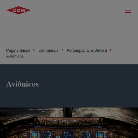
Página Inicial
Eletrônicos
Aeroespacial e Defesa
Aviônicos
Aviônicos