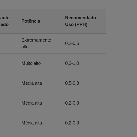
tante
Recomendado
Potência
dado
Uso (PPH)
Extremamente
0,2-0,6
alto
Muito alto
0,2-1,0
Média alta
0,5-0,8
Média alta
0,2-0,8
Média alta
0,2-0,8