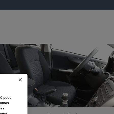
cê pode
lgumas
ies
r uma