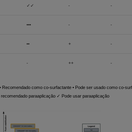
✓✓
-
-
•••
-
-
••
+
-
-
++
-
•• Recomendado como co-surfactante • Pode ser usado como co-surf
ecomendado paraaplicação ✓ Pode usar paraaplicação