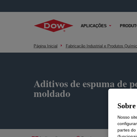
APLICAÇÕES
PRODUT
Página Inicial
Fabricação Industrial e Produtos Quími
Aditivos de espuma de p
moldado
Sobre 
Nosso sit
configura
partes do
(funciona