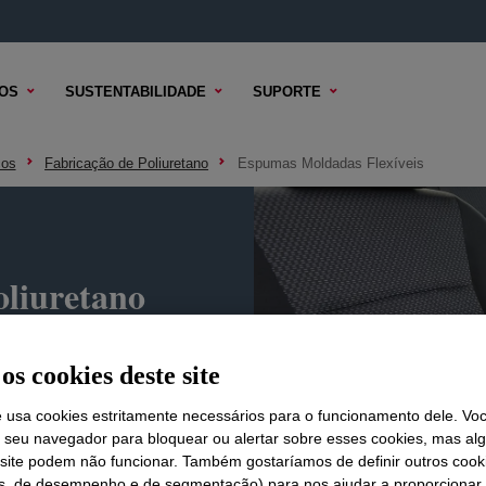
OS
SUSTENTABILIDADE
SUPORTE
cos
Fabricação de Poliuretano
Espumas Moldadas Flexíveis
oliuretano
os cookies deste site
e usa cookies estritamente necessários para o funcionamento dele. Vo
r seu navegador para bloquear ou alertar sobre esses cookies, mas a
 site podem não funcionar. Também gostaríamos de definir outros cook
is, de desempenho e de segmentação) para nos ajudar a proporciona