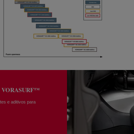
cone VORASURF™
tes e aditivos para