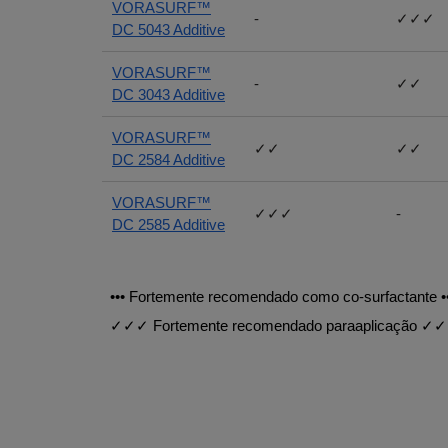
VORASURF™
-
✓✓✓
DC 5043 Additive
VORASURF™
-
✓✓
DC 3043 Additive
VORASURF™
✓✓
✓✓
DC 2584 Additive
VORASURF™
✓✓✓
-
DC 2585 Additive
••• Fortemente recomendado como co-surfactante 
✓✓✓ Fortemente recomendado paraaplicação ✓✓ r