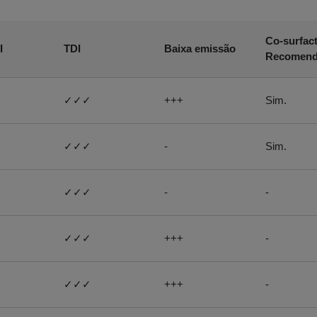
Co-surfac
I
TDI
Baixa emissão
Recomen
✓✓✓
+++
Sim.
✓✓✓
-
Sim.
✓✓✓
-
-
✓✓✓
+++
-
✓✓✓
+++
-