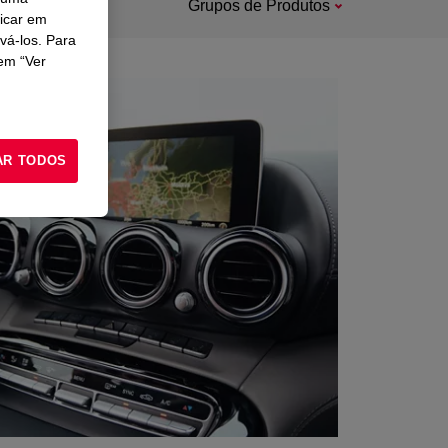
Grupos de Produtos
licar em
ivá-los. Para
em “Ver
AR TODOS