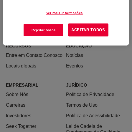
Ver mais informações
ACEITAR TODOS
Rejeitar todos
RECURSOS
EDUCAÇÃO
Entre em Contato Conosco
Notícias
Locais globais
Eventos
EMPRESARIAL
JURÍDICO
Sobre Nós
Política de Privacidade
Carreiras
Termos de Uso
Investidores
Política de Acessibilidade
Seek Together
Lei de Cadeia de