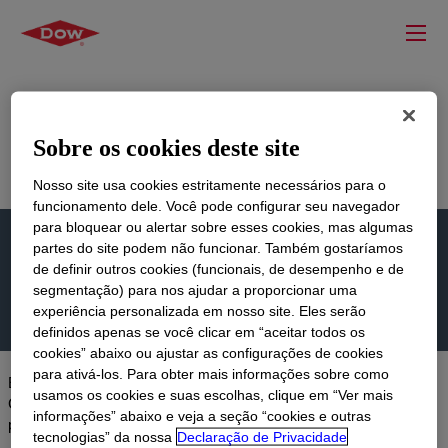
Sobre os cookies deste site
Página Inicial
Fabricação Industrial e Produtos Químicos
Agentes de Liberação Industrial
Nosso site usa cookies estritamente necessários para o
Seletor de Produto Guiado por Antiaderência Industrial
funcionamento dele. Você pode configurar seu navegador
para bloquear ou alertar sobre esses cookies, mas algumas
Seletor de Produto Guiado por
partes do site podem não funcionar. Também gostaríamos
de definir outros cookies (funcionais, de desempenho e de
Antiaderência Industrial
segmentação) para nos ajudar a proporcionar uma
experiência personalizada em nosso site. Eles serão
definidos apenas se você clicar em “aceitar todos os
cookies” abaixo ou ajustar as configurações de cookies
para ativá-los. Para obter mais informações sobre como
Encontre facilmente o agente de liberação Industrial Certo com o
usamos os cookies e suas escolhas, clique em “Ver mais
Guided Product Selector da Dow, simplificado, intuitivo e criado
informações” abaixo e veja a seção “cookies e outras
para uma descoberta de produtos mais inteligente.
tecnologias” da nossa
Declaração de Privacidade