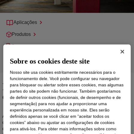
Aplicações
Produtos
Suporte
Sobre os cookies deste site
Grupos de Produtos
Nosso site usa cookies estritamente necessários para o
funcionamento dele. Você pode configurar seu navegador
Desempenho comprovado e
para bloquear ou alertar sobre esses cookies, mas algumas
durabilidade a longo prazo
partes do site podem não funcionar. Também gostaríamos
de definir outros cookies (funcionais, de desempenho e de
segmentação) para nos ajudar a proporcionar uma
experiência personalizada em nosso site. Eles serão
A aplicação de selantes em condições desafiadoras requer o uso
definidos apenas se você clicar em “aceitar todos os
de soluções com desempenho superior. Proteja suas estruturas
cookies” abaixo ou ajustar as configurações de cookies
de concreto para estacionamentos e estádios contra as
para ativá-los. Para obter mais informações sobre como