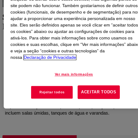
site podem não funcionar. Também gostaríamos de definir outros
cookies (funcionais, de desempenho e de segmentação) para no
Soluções para Oferecer Excelência em
ajudar a proporcionar uma experiência personalizada em nosso
Impermeabilização
site. Eles serão definidos apenas se você clicar em “aceitar todo
os cookies” abaixo ou ajustar as configurações de cookies para
ativá-los. Para obter mais informações sobre como usamos os
A água – como líquido ou vapor – é um dos elementos mais
cookies e suas escolhas, clique em “Ver mais informações” abaix
destrutivos para concreto e alvenaria. Evitar a penetração de
e veja a seção “cookies e outras tecnologias” da
água através da impermeabilização é, portanto, uma parte
nossa
Declaração de Privacidade
essencial para preservar a longevidade das estruturas do
edifício.
Décadas de pesquisa e desenvolvimento entraram na ampla
Ver mais informações
gama de soluções da Dow para impermeabilização.
Oferecendo emulsões acrílicas puras e de estireno para
ACEITAR TODOS
Rejeitar todos
impermeabilização bicomponente e pronta para uso, nossos
produtos permitem que você forneça soluções de
impermeabilização de alta qualidade para aplicações que
incluem salas úmidas, tanques de água e varandas.