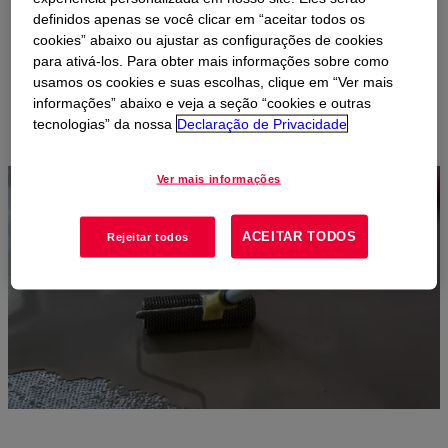
escolher as propriedades que você precisa para sua
definidos apenas se você clicar em “aceitar todos os
formulação ideal, não importa se são tempos de ajuste
cookies” abaixo ou ajustar as configurações de cookies
aprimorados, propriedades de fluxo, características de cura,
para ativá-los. Para obter mais informações sobre como
flexibilidade, adesão ou durabilidade. Nossos produtos também
usamos os cookies e suas escolhas, clique em “Ver mais
podem ser usados em vários substratos, tornando-os
informações” abaixo e veja a seção “cookies e outras
adequados para uma ampla gama de aplicações de pisos.
tecnologias” da nossa
Declaração de Privacidade
Ver mais informações
ACEITAR TODOS
Rejeitar todos