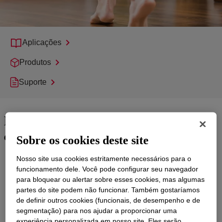
Aplicações
Produtos
Suporte
Preparando o caminho para a
excelência em pisos
Sobre os cookies deste site
O piso de qualidade começa com a camada inferior correta. As
Nosso site usa cookies estritamente necessários para o
soluções da Dow para revestimentos de autonivelamento criam
funcionamento dele. Você pode configurar seu navegador
superfícies lisas e niveladas, garantindo a aderência adequada
para bloquear ou alertar sobre esses cookies, mas algumas
e minimizando o risco de danos às coberturas de piso.
partes do site podem não funcionar. Também gostaríamos
de definir outros cookies (funcionais, de desempenho e de
Nosso portfólio de produtos – incluindo éteres de celulose, pós
segmentação) para nos ajudar a proporcionar uma
de látex redispersíveis e emulsões de polímero, ajuda você a
experiência personalizada em nosso site. Eles serão