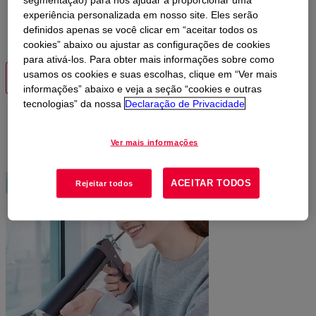
calafetação e selantes da Dow permite que você forme
experiência personalizada em nosso site. Eles serão
produtos sustentáveis que atendem às demandas de
definidos apenas se você clicar em “aceitar todos os
desempenho em constante mudança do setor.
cookies” abaixo ou ajustar as configurações de cookies
para ativá-los. Para obter mais informações sobre como
usamos os cookies e suas escolhas, clique em “Ver mais
ENTRE EM CONTATO
informações” abaixo e veja a seção “cookies e outras
tecnologias” da nossa
Declaração de Privacidade
Ver mais informações
ACEITAR TODOS
Rejeitar todos