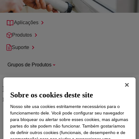
Aplicações
Produtos
Suporte
Grupos de Produtos
Desempenho excepcional para os
Sobre os cookies deste site
requisitos mais desafiadores
Nosso site usa cookies estritamente necessários para o
Quando se trata de calafetação e selantes, você precisa ser
funcionamento dele. Você pode configurar seu navegador
capaz de confiar na capacidade de desempenho dos seus
para bloquear ou alertar sobre esses cookies, mas algumas
produtos.
partes do site podem não funcionar. Também gostaríamos
de definir outros cookies (funcionais, de desempenho e de
A ampla gama de emulsões de polímero acrílico e estireno para
segmentação) para nos ajudar a proporcionar uma