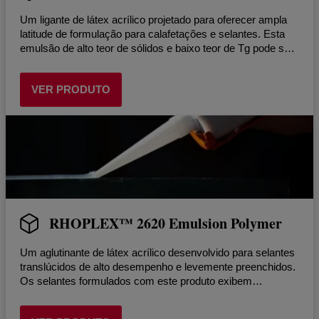
Um ligante de látex acrílico projetado para oferecer ampla
latitude de formulação para calafetações e selantes. Esta
emulsão de alto teor de sólidos e baixo teor de Tg pode ser
formulada sem plastificante para atender aos requisitos de
desempenho de ASTM C920 e Classe 12.5 a 35 e ASTM C
VER PRODUTO
834 Grau 18°.
RHOPLEX™ 2620 Emulsion Polymer
Um aglutinante de látex acrílico desenvolvido para selantes
translúcidos de alto desempenho e levemente preenchidos.
Os selantes formulados com este produto exibem
excelente durabilidade e resistência à água, bem como
adesão excepcional.