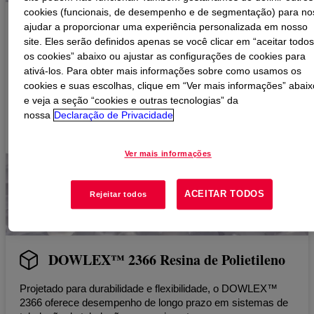
cookies (funcionais, de desempenho e de segmentação) para no
Produtos de Tubulação de Aquecimento
ajudar a proporcionar uma experiência personalizada em nosso
& Encanamento
site. Eles serão definidos apenas se você clicar em “aceitar todo
os cookies” abaixo ou ajustar as configurações de cookies para
ativá-los. Para obter mais informações sobre como usamos os
Veja todo o nosso portfólio de resinas para tubulação de
cookies e suas escolhas, clique em “Ver mais informações” abaix
tubulação e aquecimento.
e veja a seção “cookies e outras tecnologias” da
nossa
Declaração de Privacidade
VER PRODUTOS
Ver mais informações
ACEITAR TODOS
Rejeitar todos
DOWLEX™ 2366 Resina de Polietileno
Projetado para durabilidade e flexibilidade, o DOWLEX™
2366 oferece desempenho de longo prazo em sistemas de