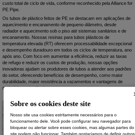
custo total de ciclo de vida, conforme reconhecido pela Alliance for
PE Pipe.
Os tubos de plástico feitos de PE se destacam em aplicações de
aquecimento e encanamento de pequeno diâmetro, desde
radiador e aquecimento sob o piso até sistemas sanitários e de
encanamento. Nossas resinas para tubos plásticos de
temperatura elevada (RT) oferecem processabilidade excepcional
e desempenho duradouro em todos os ciclos de temperatura, ano
após ano. Com foco em aumentar a eficiência, reduzir as taxas
de refugo e reduzir os custos de produção, nossas opções
inovadoras ajudam os produtores de tubos a atender aos padrões
do setor, oferecendo benefícios de desempenho, como maior
durabilidade, maior resistência a vazamentos e vantagens de
materiais sustentáveis.
Sobre os cookies deste site
Nosso site usa cookies estritamente necessários para o
funcionamento dele. Você pode configurar seu navegador para
bloquear ou alertar sobre esses cookies, mas algumas partes do
site podem não funcionar. Também gostaríamos de definir outros