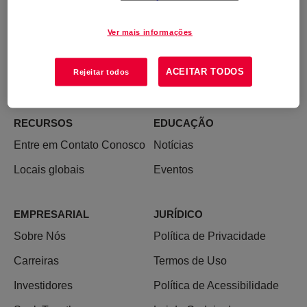
Ver mais informações
ACEITAR TODOS
Rejeitar todos
RECURSOS
EDUCAÇÃO
Entre em Contato Conosco
Notícias
Locais globais
Eventos
EMPRESARIAL
JURÍDICO
Sobre Nós
Política de Privacidade
Carreiras
Termos de Uso
Investidores
Política de Acessibilidade