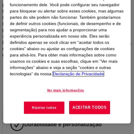
prolongar a vida útil de cabos de alimentação de média e alta
funcionamento dele. Você pode configurar seu navegador
tensão. Projetado com limpeza e uniformidade excepcionais,
para bloquear ou alertar sobre esses cookies, mas algumas
nosso isolamento de polietileno reticulado retardante de árvores
partes do site podem não funcionar. Também gostaríamos
(TR-XLPE) minimiza o risco de falha prematura do cabo causada
de definir outros cookies (funcionais, de desempenho e de
pela formação de árvores elétricas. Para os operadores de
segmentação) para nos ajudar a proporcionar uma
serviços públicos e de rede, escolher os compostos
experiência personalizada em nosso site. Eles serão
ENDURANCE™ significa investir no desempenho de longo prazo,
definidos apenas se você clicar em “aceitar todos os
reduzir os custos de manutenção e construir uma infraestrutura
cookies” abaixo ou ajustar as configurações de cookies
de energia mais confiável e resiliente para o futuro.
para ativá-los. Para obter mais informações sobre como
usamos os cookies e suas escolhas, clique em “Ver mais
informações” abaixo e veja a seção “cookies e outras
tecnologias” da nossa
Declaração de Privacidade
Benefícios
Ver mais informações
ACEITAR TODOS
Rejeitar todos
Durabilidade e personalização