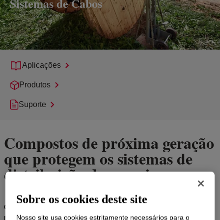
Sistemas de Cabos
Aplicações
Produtos
Suporte
Compostos de próxima geração
que protegem os sistemas de
distribuição de energia
Sobre os cookies deste site
Os compostos ENDURANCE™ da Dow são uma família de
materiais avançados desenvolvidos para ajudar a proteger e
Nosso site usa cookies estritamente necessários para o