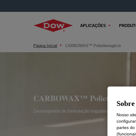
APLICAÇÕES
PRODUT
Página Inicial
CARBOWAX™ Polietilenoglicói
CARBOWAX™ Polietilenoglic
Sobre 
Desempenho de formulação inigualável
Nosso sit
configura
partes do
(funciona