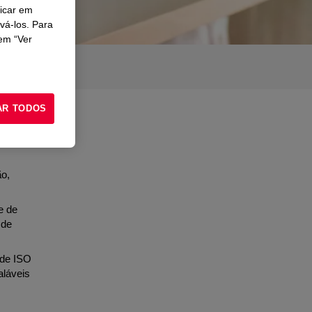
licar em
ivá-los. Para
em “Ver
AR TODOS
o,
e de
 de
ade ISO
aláveis