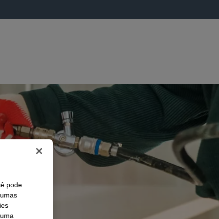
cê pode
lgumas
ies
r uma