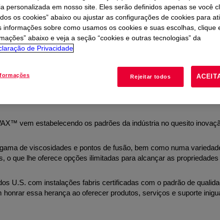
ia personalizada em nosso site. Eles serão definidos apenas se você c
odos os cookies” abaixo ou ajustar as configurações de cookies para at
s informações sobre como usamos os cookies e suas escolhas, clique 
rmações” abaixo e veja a seção “cookies e outras tecnologias” da
laração de Privacidade
nformações
ACEIT
Rejeitar todos
ímicos mais versáteis disponíveis
AX™ vem estabelecendo os padrões da indústria no quesito inovaçã
a de viscosidades e pontos de fusão, bem como numa variedad
s, o que lhe oferece opções ilimitadas para alcançar as propriedades
s U.S. com instalações fabris certificadas com o padrão de qualid
 honrar essa herança ao oferecer produtos, serviços e suporte inigu