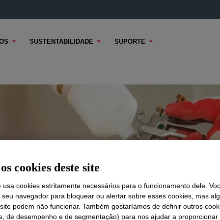
OS
SUSTENTABILIDADE
SUPORTE
ói
os cookies deste site
e usa cookies estritamente necessários para o funcionamento dele. Vo
r seu navegador para bloquear ou alertar sobre esses cookies, mas a
 site podem não funcionar. Também gostaríamos de definir outros cook
is, de desempenho e de segmentação) para nos ajudar a proporciona