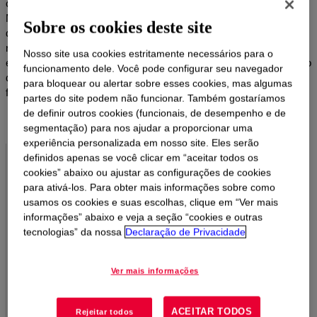
cidadãos, a economia e o meio-ambiente. ACCUTRACE™ é um
Marcador de Combustível que permite identificar produtos à base
Sobre os cookies deste site
de petróleo por meio de uma tecnologia de marcação molecular
resistente às técnicas mais comuns de remoção. É amplamente
Nosso site usa cookies estritamente necessários para o
empregado na autenticação de marcas, prevenção de adulteração
funcionamento dele. Você pode configurar seu navegador
de combustíveis, rastreamento de produtos à base de petróleo e
para bloquear ou alertar sobre esses cookies, mas algumas
fiscalização do cumprimento das leis regulatórias.
partes do site podem não funcionar. Também gostaríamos
de definir outros cookies (funcionais, de desempenho e de
segmentação) para nos ajudar a proporcionar uma
experiência personalizada em nosso site. Eles serão
definidos apenas se você clicar em “aceitar todos os
cookies” abaixo ou ajustar as configurações de cookies
Custo-Benefício
para ativá-los. Para obter mais informações sobre como
usamos os cookies e suas escolhas, clique em “Ver mais
Excelente custo-benefício para programas de identificação
informações” abaixo e veja a seção “cookies e outras
de marcas e de adequação fiscal – identificação em partes
tecnologias” da nossa
Declaração de Privacidade
por milhão
Ver mais informações
Robustez
ACEITAR TODOS
Rejeitar todos