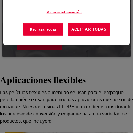
Densidad (LLDPE)
Ver más información
¿Desea profundizar en los detalles? Explore
nuestro catálogo de productos.
ACEPTAR TODAS
Rechazar todas
VER CATÁLOGO
Aplicaciones flexibles
Las películas flexibles a menudo se usan para el empaque,
pero también se usan para muchas aplicaciones que no son de
empaque. Nuestras resinas LLDPE ofrecen beneficios durante
los procesosde conversión y empaque para una variedad de
productos, que incluyen: