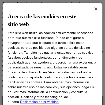
de propiedades físicas y de procesamiento. Con alta resistencia a
la tensión, excepcional resistencia al impacto y resistencia a las
perforaciones de primera, estas resinas ofrecen durabilidad que
Acerca de las cookies en este
cumple con los estándares más exigentes.
sitio web
Además, Dow LLDPE garantiza un excelente estiramiento,
flexibilidad y elongación, todo mientras mantiene un flujo de fusión
Este sitio web utiliza las cookies estrictamente necesarias
consistente y un cizallamiento bajo. Esta combinación única
para que nuestro sitio funcione. Puede configurar su
permite la creación de películas más delgadas con perfiles
navegador para que bloquee o le avise sobre estas
excepcionalmente sólidos.
cookies, pero es posible que algunas partes del sitio no
Nuestra cartera actual de LLDPE es un catálogo meticulosamente
funcionen. También nos gustaría establecer otras cookies
equilibrado, con resinas adaptadas a una amplia gama de
(a saber, cookies funcionales, de rendimiento y de
aplicaciones. Ya sea que sus necesidades sean en usos finales
publicidad) que nos ayuden a proporcionar una experiencia
flexibles o rígidos, las resinas LLDPE de Dow están listas para
personalizada de nuestro sitio. Estas se establecerán
cumplir con los desafíos y las expectativas de su industria. Ya
únicamente si hace clic en “Aceptar todas las cookies” a
sea que trabaje en geomembranas, resinas flexibles o más allá,
continuación o ajusta la configuración de las cookies para
nuestras resinas LLDPE ofrecen el rendimiento con el que puede
habilitar dichas cookies. Para obtener más información
contar.
sobre nuestro uso de las cookies y sus opciones, haga clic
en “Ver más información” a continuación y consulte la
sección “Cookies y otras tecnologías” de
nuestra
Declaración de privacidad
Polietileno Lineal de Baja