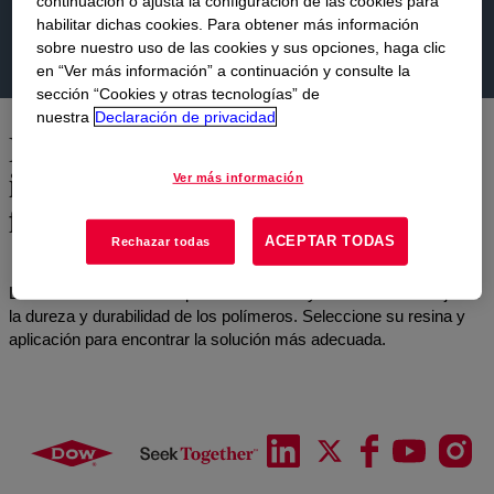
continuación o ajusta la configuración de las cookies para
habilitar dichas cookies. Para obtener más información
sobre nuestro uso de las cookies y sus opciones, haga clic
en “Ver más información” a continuación y consulte la
sección “Cookies y otras tecnologías” de
nuestra
Declaración de privacidad
Encuentre el modificador de
impacto adecuado para su
Ver más información
formulación plástica
ACEPTAR TODAS
Rechazar todas
Los modificadores de impacto de acrílico y MBS de Dow mejoran
la dureza y durabilidad de los polímeros. Seleccione su resina y
aplicación para encontrar la solución más adecuada.