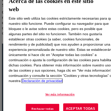
Acerca de las cookies en este sitio
SPECTRACE™.
web
Con innovadoras herramientas de marcado de combustible que
minimizan la pérdida por fraude, robo y adulteración, los productos
Este sitio web utiliza las cookies estrictamente necesarias para q
de Dow ayudan a proteger los ingresos y la marca de las
nuestro sitio funcione. Puede configurar su navegador para que
compañías, y contribuyen con los gobiernos en la reducción de la
bloquee o le avise sobre estas cookies, pero es posible que
contaminación y el crimen.
algunas partes del sitio no funcionen. También nos gustaría
establecer otras cookies (a saber, cookies funcionales, de
rendimiento y de publicidad) que nos ayuden a proporcionar una
experiencia personalizada de nuestro sitio. Estas se establecerá
únicamente si hace clic en “Aceptar todas las cookies” a
Marcadores moleculares forenses
continuación o ajusta la configuración de las cookies para habilita
ACCUTRACE™
dichas cookies. Para obtener más información sobre nuestro uso
de las cookies y sus opciones, haga clic en “Ver más información
La mayor defensa para los productos petrolíferos.
continuación y consulte la sección “Cookies y otras tecnologías” 
nuestra
Declaración de privacidad
Ver más información
ACEPTAR TODAS
Rechazar todas