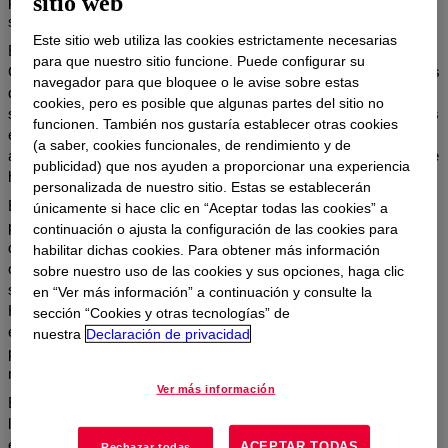
sitio web
propiedades coloidales normales, hasta máximas, con mínimos
sólidos disueltos.
Este sitio web utiliza las cookies estrictamente necesarias
En los fluidos de reacondicionamiento y terminación,
para que nuestro sitio funcione. Puede configurar su
CELLOSIZE™ HEC es un viscosificador. Ayuda a los productores
navegador para que bloquee o le avise sobre estas
de aceite a proporcionar fluidos claros y con bajo contenido de
cookies, pero es posible que algunas partes del sitio no
sólidos que ayudan a minimizar el daño a la formación. Los fluidos
funcionen. También nos gustaría establecer otras cookies
espesados con HEC se rompen fácilmente con ácido, enzimas u
(a saber, cookies funcionales, de rendimiento y de
agentes oxidantes para maximizar el potencial de recuperación de
publicidad) que nos ayuden a proporcionar una experiencia
hidrocarburos.
personalizada de nuestro sitio. Estas se establecerán
En fluidos de fractura, los materiales de HEC actúan como
únicamente si hace clic en “Aceptar todas las cookies” a
portadores para los propantadores. Estos fluidos también pueden
continuación o ajusta la configuración de las cookies para
descomponerse fácilmente con ácido, enzimas u agentes
habilitar dichas cookies. Para obtener más información
oxidantes. Mediante el uso del concepto de bajo contenido de
sobre nuestro uso de las cookies y sus opciones, haga clic
sólidos, los fluidos de perforación formulados con CELLOSIZE™
en “Ver más información” a continuación y consulte la
HEC ofrecen mayores tasas de penetración con una buena
sección “Cookies y otras tecnologías” de
estabilidad del pozo. Los fluidos inhibidos por la propiedad se
nuestra
Declaración de privacidad
pueden utilizar en la perforación de formaciones rocosas de
medianas a duras, así como en esquistos o esquistos.
Ver más información
En operaciones de cementación, los materiales de HEC reducen
la fricción hidráulica de la lechada y minimizan la pérdida de agua
en la formación.
ACEPTAR TODAS
Rechazar todas