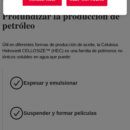
Profundizar la producción de
petróleo
Útil en diferentes formas de producción de aceite, la Celulosa
Hidroxietil CELLOSIZE™ (HEC) es una familia de polímeros no
iónicos solubles en agua que puede:
Espesar y emulsionar
Suspender y formar películas