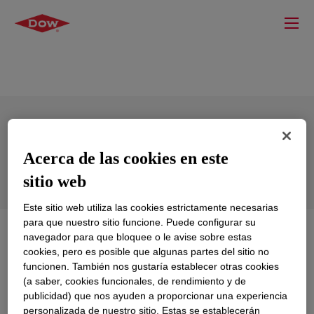
XIAMETER™ SLT-7260Z Sealant
Acerca de las cookies en este
OXIME EXTENDED Light Gray
sitio web
Este sitio web utiliza las cookies estrictamente necesarias
para que nuestro sitio funcione. Puede configurar su
Qué es
XIAMETER™ SLT-7260Z Sealant OXIME
navegador para que bloquee o le avise sobre estas
EXTENDED Light Gray
?
cookies, pero es posible que algunas partes del sitio no
funcionen. También nos gustaría establecer otras cookies
(a saber, cookies funcionales, de rendimiento y de
Actualmente no hay una descripción general disponible
publicidad) que nos ayuden a proporcionar una experiencia
para este producto. Revise nuestro contenido técnico,
personalizada de nuestro sitio. Estas se establecerán