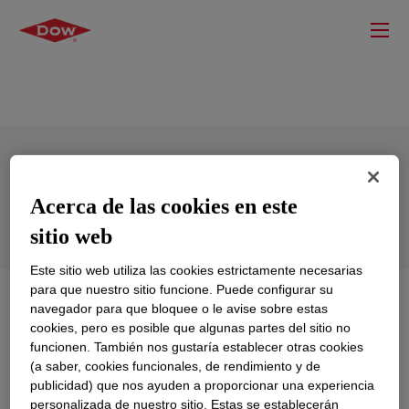
XIAMETER™ RBC-7600-70 Compound
Acerca de las cookies en este
sitio web
Este sitio web utiliza las cookies estrictamente necesarias
para que nuestro sitio funcione. Puede configurar su
Qué es
XIAMETER™ RBC-7600-70 Compound
?
navegador para que bloquee o le avise sobre estas
cookies, pero es posible que algunas partes del sitio no
funcionen. También nos gustaría establecer otras cookies
Silicone rubber compounds for rapid cure molding.
(a saber, cookies funcionales, de rendimiento y de
publicidad) que nos ayuden a proporcionar una experiencia
personalizada de nuestro sitio. Estas se establecerán