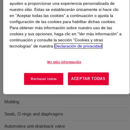
ayuden a proporcionar una experiencia personalizada de
nuestro sitio. Estas se establecerán únicamente si hace clic
Qué es
XIAMETER™ RBC-7500-60 Compound
?
en “Aceptar todas las cookies” a continuación o ajusta la
configuración de las cookies para habilitar dichas cookies.
A 60 durometer general purpose peroxide-cured standard
Para obtener más información sobre nuestro uso de las
cookies y sus opciones, haga clic en “Ver más información” a
high consistency silicone rubber compound. Protects and
continuación y consulte la sección “Cookies y otras
insulates, provides dynamic and static sealing, improves
tecnologías” de nuestra
Declaración de privacidad
tactile response, controls noise and vibration, provides
temperature resistance and is flexible and resilient
across a wide temperature range. Formulated to meet
Ver más información
BfR, XV and FDA 21 CFR 177.2600.
ACEPTAR TODAS
Rechazar todas
Usos
Molding
Seals, O-rings and diaphragms
Automotive anti-drainback valve