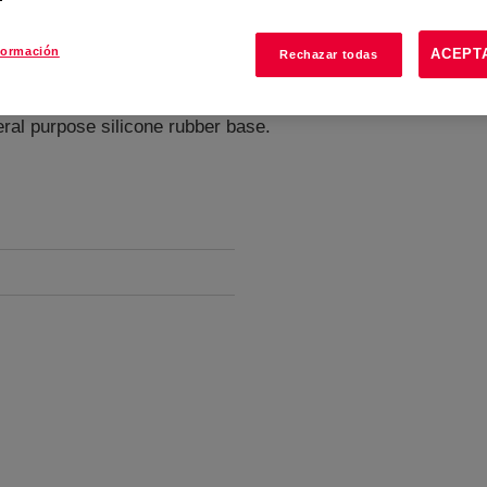
formación
ACEPT
Rechazar todas
ral purpose silicone rubber base.