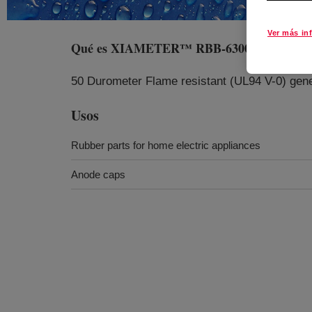
Ver más in
Qué es
XIAMETER™ RBB-6300-50 Base
?
50 Durometer Flame resistant (UL94 V-0) gene
Usos
Rubber parts for home electric appliances
Anode caps