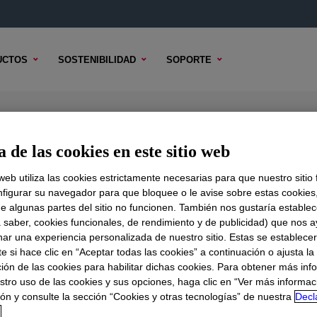
UCTOS
SOSTENIBILIDAD
SOPORTE
 Base
 de las cookies en este sitio web
 web utiliza las cookies estrictamente necesarias para que nuestro sitio
figurar su navegador para que bloquee o le avise sobre estas cookies
e algunas partes del sitio no funcionen. También nos gustaría establec
DO TÉCNICO
OPCIONES DE MUESTRA
OPCIONES DE COMPR
a saber, cookies funcionales, de rendimiento y de publicidad) que nos 
nar una experiencia personalizada de nuestro sitio. Estas se establece
 si hace clic en “Aceptar todas las cookies” a continuación o ajusta la
ión de las cookies para habilitar dichas cookies. Para obtener más inf
stro uso de las cookies y sus opciones, haga clic en “Ver más informac
ón y consulte la sección “Cookies y otras tecnologías” de nuestra
Decl
d