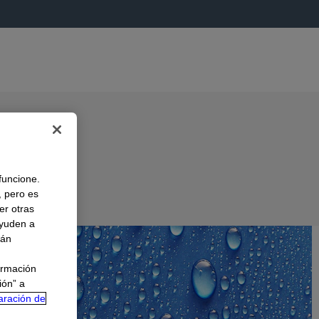
 funcione.
, pero es
er otras
A
ayuden a
rán
ormación
ión” a
aración de