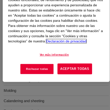
ayuden a proporcionar una experiencia personalizada de
nuestro sitio. Estas se establecerán únicamente si hace clic
Qué es
XIAMETER™ RBB-2110-70 Base
?
en “Aceptar todas las cookies” a continuación o ajusta la
configuración de las cookies para habilitar dichas cookies.
A 70 Durometer, translucent, high strength grade,
Para obtener más información sobre nuestro uso de las
uncatalyzed Silicone Rubber Base with high mechanical
cookies y sus opciones, haga clic en “Ver más información” a
properties, high tear strength, ability to accept extending
continuación y consulte la sección “Cookies y otras
fillers, and very good hot de-molding. Typical
tecnologías” de nuestra
Declaración de privacidad
applications are extrusion, tubing and profiles molding
calandering and sheeting suitable for food contact.
Ver más información
Usos
ACEPTAR TODAS
Rechazar todas
Extrusion, tubing and profiles
Molding
Calandering and sheeting