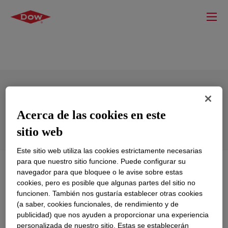
XIAMETER™ RBB-2110-50 Base
Acerca de las cookies en este
sitio web
Este sitio web utiliza las cookies estrictamente necesarias
para que nuestro sitio funcione. Puede configurar su
Qué es
XIAMETER™ RBB-2110-50 Base
?
navegador para que bloquee o le avise sobre estas
cookies, pero es posible que algunas partes del sitio no
funcionen. También nos gustaría establecer otras cookies
50 Durometer, translucent, high strength grade,
(a saber, cookies funcionales, de rendimiento y de
uncatalyzed Silicone Rubber Base.
publicidad) que nos ayuden a proporcionar una experiencia
personalizada de nuestro sitio. Estas se establecerán