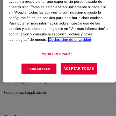
ayuden a proporcionar una experiencia personalizada de
nuestro sitio. Estas se establecerán únicamente si hace clic
Qué es
XIAMETER™ RBB-2100-70 Base
?
en “Aceptar todas las cookies” a continuación o ajusta la
configuración de las cookies para habilitar dichas cookies.
Para obtener más información sobre nuestro uso de las
A 70 Durometer, translucent, general purpose,
cookies y sus opciones, haga clic en “Ver más información” a
uncatalysed, Silicone Rubber Base.
continuación y consulte la sección “Cookies y otras
tecnologías” de nuestra
Declaración de privacidad
Usos
Ver más información
Extrusion, tubing and profiles
ACEPTAR TODAS
Rechazar todas
Molding
Calandering and sheeting
Food contact applications