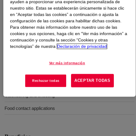
ayuden a proporcionar una experiencia personalizada de
nuestro sitio. Estas se establecerán únicamente si hace clic
Qué es
XIAMETER™ RBB-2100-50 Base
?
en “Aceptar todas las cookies” a continuación o ajusta la
configuración de las cookies para habilitar dichas cookies.
Para obtener más información sobre nuestro uso de las
50 Durometer, translucent, high strength grade,
cookies y sus opciones, haga clic en “Ver más información” a
uncatalyzed Silicone Rubber Base
continuación y consulte la sección “Cookies y otras
tecnologías” de nuestra
Declaración de privacidad
Usos
Ver más información
Extrusion, tubing and profiles
ACEPTAR TODAS
Rechazar todas
Molding
Calendering and sheeting
Food contact applications