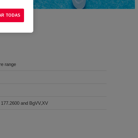
AR TODAS
re range
 177.2600 and BgVV,XV