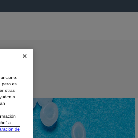
 funcione.
, pero es
er otras
A
ayuden a
rán
ormación
ión” a
aración de