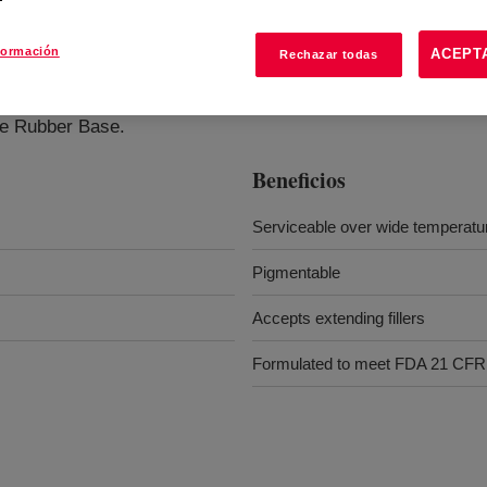
formación
ACEPT
Rechazar todas
ne Rubber Base.
Beneficios
Serviceable over wide temperatu
Pigmentable
Accepts extending fillers
Formulated to meet FDA 21 CFR