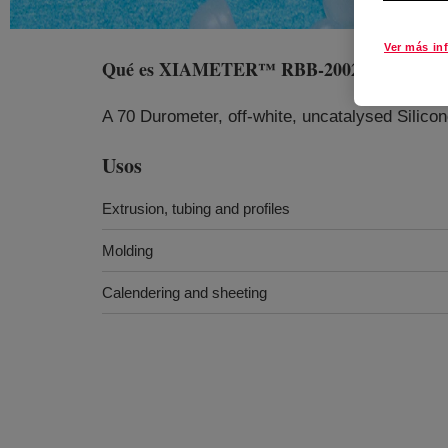
Ver más in
Qué es
XIAMETER™ RBB-2002-70 Base
?
A 70 Durometer, off-white, uncatalysed Silico
Usos
Extrusion, tubing and profiles
Molding
Calendering and sheeting