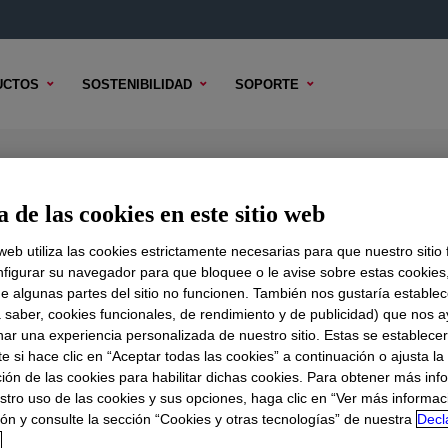
UCTOS
SOSTENIBILIDAD
SOPORTE
 Base
 de las cookies en este sitio web
 web utiliza las cookies estrictamente necesarias para que nuestro sitio
figurar su navegador para que bloquee o le avise sobre estas cookies
e algunas partes del sitio no funcionen. También nos gustaría establec
DO TÉCNICO
OPCIONES DE MUESTRA
OPCIONES DE COMPR
a saber, cookies funcionales, de rendimiento y de publicidad) que nos 
nar una experiencia personalizada de nuestro sitio. Estas se establece
 si hace clic en “Aceptar todas las cookies” a continuación o ajusta la
ión de las cookies para habilitar dichas cookies. Para obtener más inf
stro uso de las cookies y sus opciones, haga clic en “Ver más informac
ón y consulte la sección “Cookies y otras tecnologías” de nuestra
Decl
d