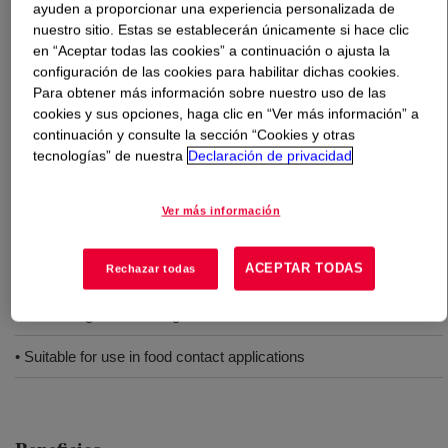
ayuden a proporcionar una experiencia personalizada de
nuestro sitio. Estas se establecerán únicamente si hace clic
Qué es
XIAMETER™ RBB-2001-65 Base
?
en “Aceptar todas las cookies” a continuación o ajusta la
configuración de las cookies para habilitar dichas cookies.
Para obtener más información sobre nuestro uso de las
A 70 Durometer, translucent, general purpose grade,
cookies y sus opciones, haga clic en “Ver más información” a
uncatalysed Silicone Rubber Base.
continuación y consulte la sección “Cookies y otras
tecnologías” de nuestra
Declaración de privacidad
Usos
Ver más información
Extrusion, tubing and profiles
ACEPTAR TODAS
Rechazar todas
Molding
Calendering and sheeting
• Suitable for use in food contact applications