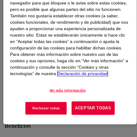
navegador para que bloquee o le avise sobre estas cookies,
pero es posible que algunas partes del sitio no funcionen.
Qué es
XIAMETER™ PMX-200 Silicone Fluid 600,000
También nos gustaría establecer otras cookies (a saber,
cSt
?
cookies funcionales, de rendimiento y de publicidad) que nos
ayuden a proporcionar una experiencia personalizada de
nuestro sitio. Estas se establecerán únicamente si hace clic
100% active, high viscosity, polydimethylsiloxane
en “Aceptar todas las cookies” a continuación o ajusta la
polymer.
configuración de las cookies para habilitar dichas cookies.
Para obtener más información sobre nuestro uso de las
cookies y sus opciones, haga clic en “Ver más información” a
Usos
continuación y consulte la sección “Cookies y otras
tecnologías” de nuestra
Declaración de privacidad
Petroleum production and refinery operations
Conditioning agent for hair care products, particularly conditioning
Ver más información
shampoos and rinseoff conditioners
ACEPTAR TODAS
Rechazar todas
Beneficios