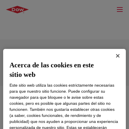
XIAMETER™ OHX-4080 Polymer 80,000
Acerca de las cookies en este
cSt
sitio web
Este sitio web utiliza las cookies estrictamente necesarias
para que nuestro sitio funcione. Puede configurar su
Qué es
XIAMETER™ OHX-4080 Polymer 80,000
navegador para que bloquee o le avise sobre estas
cSt
?
cookies, pero es posible que algunas partes del sitio no
funcionen. También nos gustaría establecer otras cookies
(a saber, cookies funcionales, de rendimiento y de
A 100% actives, 80,000 cSt, Polydimethylsiloxane
publicidad) que nos ayuden a proporcionar una experiencia
polymer with reactive silanol functionality.
personalizada de nuestro sitio. Estas se establecerán