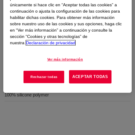
únicamente si hace clic en “Aceptar todas las cookies” a
continuación o ajusta la configuración de las cookies para
Usos
habilitar dichas cookies. Para obtener más información
sobre nuestro uso de las cookies y sus opciones, haga clic
Intermediate for silicone-based sealant manufacturing
en “Ver más información” a continuación y consulte la
sección “Cookies y otras tecnologías” de
Silicone based lubricant manufacturing
nuestra
Declaración de privacidad
Ver más información
Beneficios
ACEPTAR TODAS
Rechazar todas
Water-clear silicone fluid of 80,000 cP viscosity
100% silicone polymer