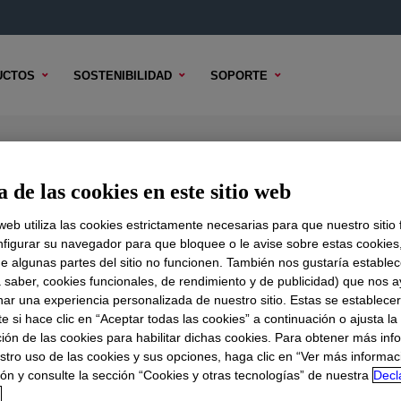
UCTOS
SOSTENIBILIDAD
SOPORTE
olymer
 de las cookies en este sitio web
 web utiliza las cookies estrictamente necesarias para que nuestro sitio
figurar su navegador para que bloquee o le avise sobre estas cookies
e algunas partes del sitio no funcionen. También nos gustaría establec
DO TÉCNICO
OPCIONES DE MUESTRA
OPCIONES DE COMPR
a saber, cookies funcionales, de rendimiento y de publicidad) que nos 
nar una experiencia personalizada de nuestro sitio. Estas se establece
 si hace clic en “Aceptar todas las cookies” a continuación o ajusta la
ión de las cookies para habilitar dichas cookies. Para obtener más inf
stro uso de las cookies y sus opciones, haga clic en “Ver más informac
ón y consulte la sección “Cookies y otras tecnologías” de nuestra
Decl
d