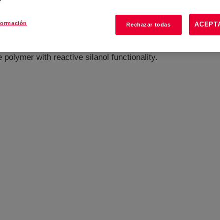
formación
ACEPT
Rechazar todas
polymer with reactive silanol functionality.