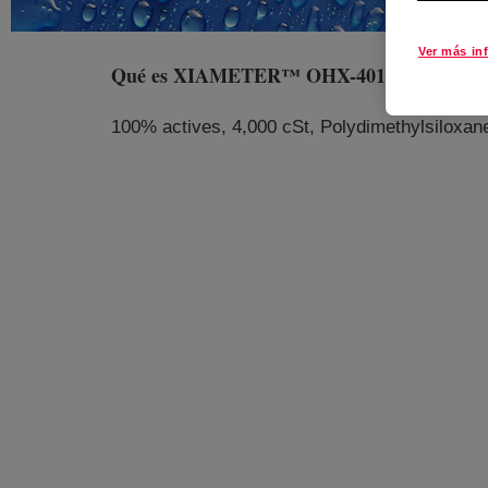
Ver más in
Qué es
XIAMETER™ OHX-4010 Polymer
?
100% actives, 4,000 cSt, Polydimethylsiloxane 