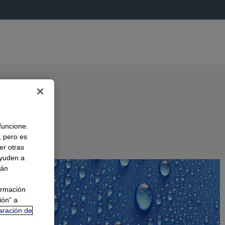
 funcione.
, pero es
er otras
A
ayuden a
rán
ormación
ión” a
aración de