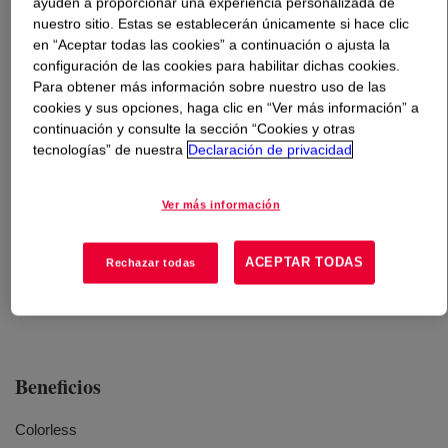
ayuden a proporcionar una experiencia personalizada de
nuestro sitio. Estas se establecerán únicamente si hace clic
Qué es
XIAMETER™ MHX-1107 Fluid 30 cSt
?
en “Aceptar todas las cookies” a continuación o ajusta la
configuración de las cookies para habilitar dichas cookies.
Para obtener más información sobre nuestro uso de las
Polymethylhydrogen siloxane fluid, available in 30 cSt
cookies y sus opciones, haga clic en “Ver más información” a
viscosity. 1.4-1.75% SiH. INCI Name: Methicone
continuación y consulte la sección “Cookies y otras
tecnologías” de nuestra
Declaración de privacidad
Usos
Ver más información
Hydrophobing treatment of plasterboard and plaster blocks
ACEPTAR TODAS
Rechazar todas
Treatment for powders and granular materials to make them
water repellent and free flowing, and to reduce caking
Beneficios
Colorless