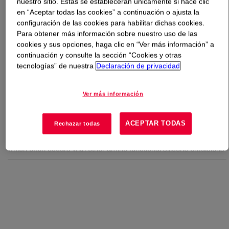
nuestro sitio. Estas se establecerán únicamente si hace clic
en “Aceptar todas las cookies” a continuación o ajusta la
Qué es
XIAMETER™ MEM-8818 Emulsion
?
configuración de las cookies para habilitar dichas cookies.
Para obtener más información sobre nuestro uso de las
cookies y sus opciones, haga clic en “Ver más información” a
35% amino-functional silicone emulsion
continuación y consulte la sección “Cookies y otras
tecnologías” de nuestra
Declaración de privacidad
Usos
Ver más información
Impart smooth, soft feel to non-woven substrates
ACEPTAR TODAS
Rechazar todas
Imparts a supersoft, smooth textured handle on all types of
woven or knitted fabrics, without the expected loss of whiteness
which often occurs with other amino functional silicone emulsions