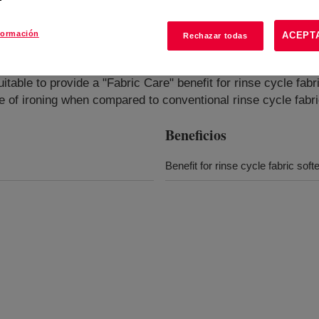
formación
ACEPT
Rechazar todas
?
table to provide a "Fabric Care" benefit for rinse cycle fabr
 of ironing when compared to conventional rinse cycle fabri
Beneficios
Benefit for rinse cycle fabric soft