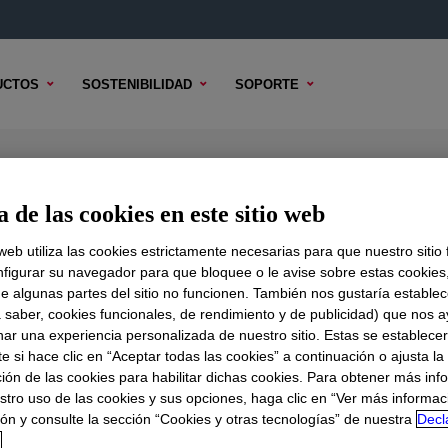
UCTOS
SOSTENIBILIDAD
SOPORTE
mulsion
 de las cookies en este sitio web
 web utiliza las cookies estrictamente necesarias para que nuestro sitio
figurar su navegador para que bloquee o le avise sobre estas cookies
e algunas partes del sitio no funcionen. También nos gustaría establec
DO TÉCNICO
OPCIONES DE MUESTRA
OPCIONES DE COMPR
a saber, cookies funcionales, de rendimiento y de publicidad) que nos 
nar una experiencia personalizada de nuestro sitio. Estas se establece
 si hace clic en “Aceptar todas las cookies” a continuación o ajusta la
ión de las cookies para habilitar dichas cookies. Para obtener más inf
stro uso de las cookies y sus opciones, haga clic en “Ver más informac
ón y consulte la sección “Cookies y otras tecnologías” de nuestra
Decl
d