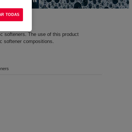
AR TODAS
ic softeners. The use of this product
c softener compositions.
eners