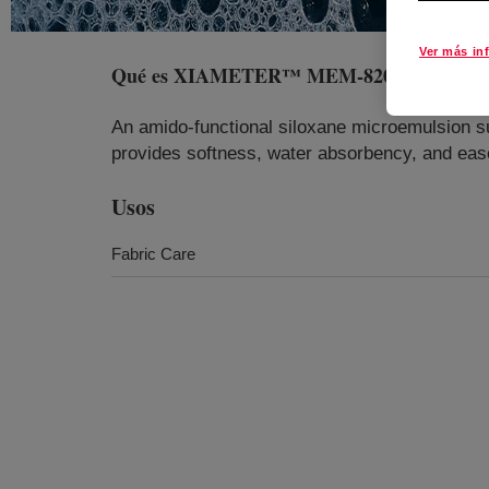
Ver más in
Qué es
XIAMETER™ MEM-8203 Emulsion
An amido-functional siloxane microemulsion sui
provides softness, water absorbency, and ease
Usos
Fabric Care