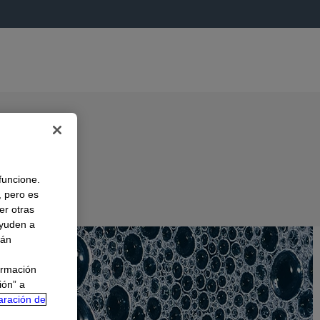
 funcione.
, pero es
er otras
A
ayuden a
rán
ormación
ión” a
aración de