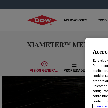
APLICACIONES
PROD
XIAMETER™ MEM-7137R 
Acerca
Este sitio
Puede con
VISIÓN GENERAL
PROPIEDADES
posible qu
CONTENI
cookies (
proporcio
únicamente
configurac
sobre nue
continuaci
privacida