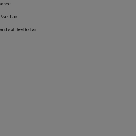
rmance
/wet hair
d soft feel to hair