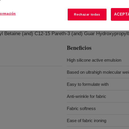
formación
ACEPT
Rechazar todas
on
?
 Betaine (and) C12-15 Pareth-3 (and) Guar Hydroxypropylt
Beneficios
High silicone active emulsion
Based on ultrahigh molecular weig
Easy to formulate with
Anti-wrinkle for fabric
Fabric softness
Ease of fabric ironing