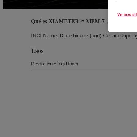
Ver más in
Qué es
XIAMETER™ MEM-7137R Emulsi
INCI Name: Dimethicone (and) Cocamidopropyl
Usos
Production of rigid foam