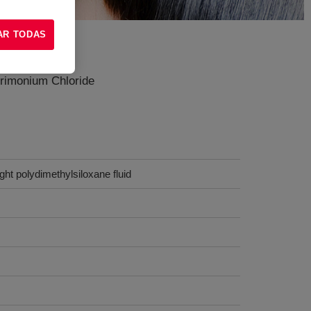
AR TODAS
rimonium Chloride
ht polydimethylsiloxane fluid