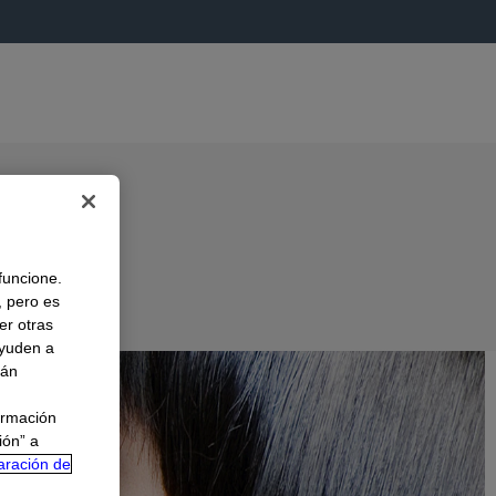
 funcione.
, pero es
er otras
A
ayuden a
rán
ormación
ión” a
aración de