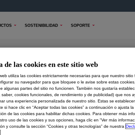
UCTOS
SOSTENIBILIDAD
SOPORTE
Emulsion
 de las cookies en este sitio web
 web utiliza las cookies estrictamente necesarias para que nuestro sitio
figurar su navegador para que bloquee o le avise sobre estas cookies
e algunas partes del sitio no funcionen. También nos gustaría establec
DO TÉCNICO
OPCIONES DE MUESTRA
OPCIONES DE COMPR
a saber, cookies funcionales, de rendimiento y de publicidad) que nos 
nar una experiencia personalizada de nuestro sitio. Estas se establece
 si hace clic en “Aceptar todas las cookies” a continuación o ajusta la
ión de las cookies para habilitar dichas cookies. Para obtener más inf
stro uso de las cookies y sus opciones, haga clic en “Ver más informac
ón y consulte la sección “Cookies y otras tecnologías” de nuestra
Decl
d