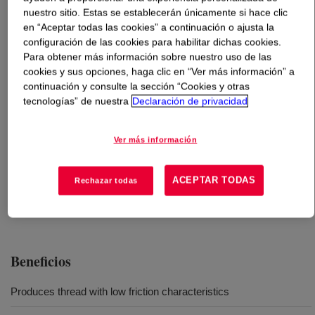
nuestro sitio. Estas se establecerán únicamente si hace clic
en “Aceptar todas las cookies” a continuación o ajusta la
Qué es
XIAMETER™ MEM-1728 Emulsion
?
configuración de las cookies para habilitar dichas cookies.
Para obtener más información sobre nuestro uso de las
A silicone/organic wax dispersion used to lubricate
cookies y sus opciones, haga clic en “Ver más información” a
polyester sewing threads. Provides uniform distribution
continuación y consulte la sección “Cookies y otras
over the entire thread surface resulting in thread with low
tecnologías” de nuestra
Declaración de privacidad
friction characteristics.
Ver más información
Usos
ACEPTAR TODAS
Rechazar todas
Lubrication of sewing threads
Beneficios
Produces thread with low friction characteristics