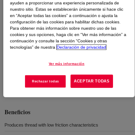
ayuden a proporcionar una experiencia personalizada de
nuestro sitio. Estas se establecerán únicamente si hace clic
Qué es
XIAMETER™ MEM-1727 Thread Finish
?
en “Aceptar todas las cookies” a continuación o ajusta la
configuración de las cookies para habilitar dichas cookies.
A silicone / organic wax dispersion used to lubricate
Para obtener más información sobre nuestro uso de las
cookies y sus opciones, haga clic en “Ver más información” a
polyester sewing threads. Provides uniform distribution
continuación y consulte la sección “Cookies y otras
over the entire thread surface resulting in thread with low
tecnologías” de nuestra
Declaración de privacidad
friction characteristics.
Ver más información
Usos
ACEPTAR TODAS
Rechazar todas
Lubrication of polyester sewing threads
Beneficios
Produces thread with low friction characteristics