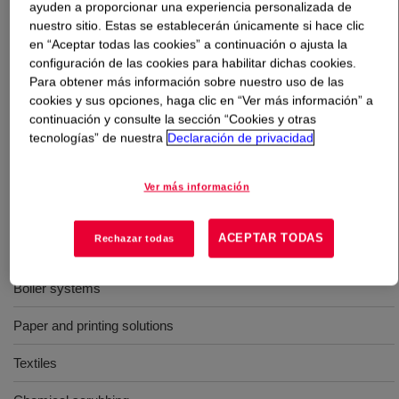
ayuden a proporcionar una experiencia personalizada de
nuestro sitio. Estas se establecerán únicamente si hace clic
Qué es
XIAMETER™ AFE-1010 Antifoam Emulsion
?
en “Aceptar todas las cookies” a continuación o ajusta la
configuración de las cookies para habilitar dichas cookies.
Para obtener más información sobre nuestro uso de las
10 % active, water dilutable silicone emulsion designed
cookies y sus opciones, haga clic en “Ver más información” a
to control foam in water based industrial processes such
continuación y consulte la sección “Cookies y otras
as textiles, water treatment, chemical scrubbing,
tecnologías” de nuestra
Declaración de privacidad
agrochemicals, boiler systems.
Ver más información
Usos
ACEPTAR TODAS
Rechazar todas
Distillation application
Boiler systems
Paper and printing solutions
Textiles