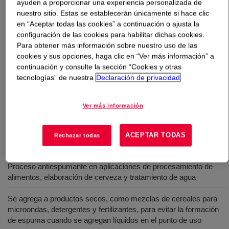
ayuden a proporcionar una experiencia personalizada de
nuestro sitio. Estas se establecerán únicamente si hace clic
Qué es
XIAMETER™ ACP-1920 Powdered Antifoam
?
en “Aceptar todas las cookies” a continuación o ajusta la
configuración de las cookies para habilitar dichas cookies.
Para obtener más información sobre nuestro uso de las
Antiespumante de silicona en polvo de grado alimenticio
cookies y sus opciones, haga clic en “Ver más información” a
de flujo libre. Útil como antiespumante de procesos en
continuación y consulte la sección “Cookies y otras
aplicaciones de procesamiento de alimentos, elaboración
tecnologías” de nuestra
Declaración de privacidad
de cerveza y tratamiento de agua. Control de espuma
eficiente cuando se utilizan sistemas de ultrafiltración.
Ver más información
ACEPTAR TODAS
Rechazar todas
Usos
Proceso antiespumante en aplicaciones de procesamiento de
alimentos, elaboración de cerveza y tratamiento de agua
Se agrega a productos secos, como mezclas de cereales para
microondas, detergentes y fertilizantes, para evitar la formación
de espuma cuando se agregan líquidos en el punto de uso