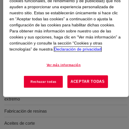
cookies funcionales, de rendimiento y de publicidad) que nos
ayuden a proporcionar una experiencia personalizada de
nuestro sitio. Estas se establecerán únicamente si hace clic
Qué es
XIAMETER™ ACP-1400 Antifoam
en “Aceptar todas las cookies” a continuación o ajusta la
Compound
?
configuración de las cookies para habilitar dichas cookies.
Para obtener más información sobre nuestro uso de las
Agente de control de espuma de silicona 100% activa
cookies y sus opciones, haga clic en “Ver más información” a
para procesos industriales acuosos y no acuosos. Útil
continuación y consulte la sección “Cookies y otras
en detergentes, sistemas de pH extremo, aceites de
tecnologías” de nuestra
Declaración de privacidad
corte y procesamiento de solventes.
Ver más información
Usos
ACEPTAR TODAS
Rechazar todas
Una amplia gama de aplicaciones que incluyen sistemas de pH
extremo
Fabricación de resinas
Aceites de corte