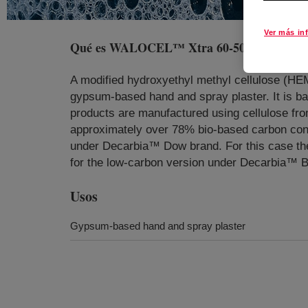
Ver más in
Qué es
WALOCEL™ Xtra 60-50 Cellulose E
A modified hydroxyethyl methyl cellulose (HE
gypsum-based hand and spray plaster. It is 
products are manufactured using cellulose from 
approximately over 78% bio-based carbon conte
under Decarbia™ Dow brand. For this case th
for the low-carbon version under Decarbia™
Usos
Gypsum-based hand and spray plaster