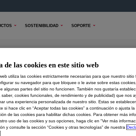
UCTOS
SOSTENIBILIDAD
SOPORTE
0 Cellulose Ether
 de las cookies en este sitio web
 web utiliza las cookies estrictamente necesarias para que nuestro sitio
figurar su navegador para que bloquee o le avise sobre estas cookies
e algunas partes del sitio no funcionen. También nos gustaría establec
DO TÉCNICO
OPCIONES DE MUESTRA
OPCIONES DE COMPR
a saber, cookies funcionales, de rendimiento y de publicidad) que nos 
nar una experiencia personalizada de nuestro sitio. Estas se establece
 si hace clic en “Aceptar todas las cookies” a continuación o ajusta la
ión de las cookies para habilitar dichas cookies. Para obtener más inf
stro uso de las cookies y sus opciones, haga clic en “Ver más informac
ón y consulte la sección “Cookies y otras tecnologías” de nuestra
Decl
d