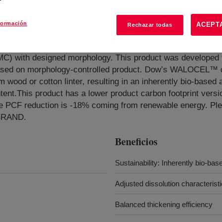
formación
ACEPT
Rechazar todas
ther
?
MC) with designed morphology. This product was developed f
based on morphology-controlled product. Dow’s WALOCEL™ c
wood or cotton linter, resulting in an inherently bio-based a
nt.This product has a lower product carbon footprint versi
e PCF reduction is -18% coming from renewable energy. Ple
 BRAND.
Beneficios
Sustainability: Inherently bio-bas
Adjusted dissolution characterist
Balanced thickening efficiency