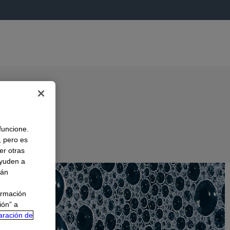
 funcione.
, pero es
er otras
A
ayuden a
rán
ormación
ión” a
aración de