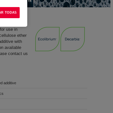
AR TODAS
or use in
ellulose ether
dditive with
on available
ase contact us
ed additive
ics