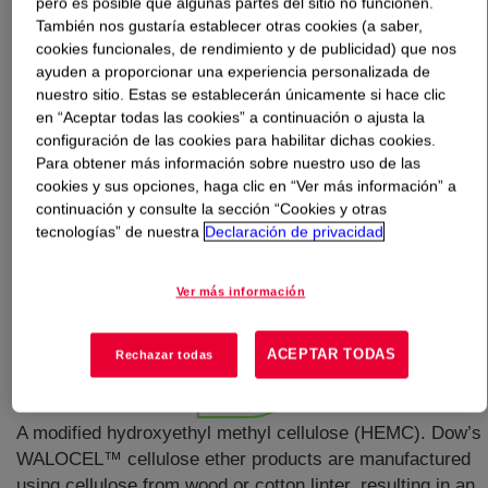
pero es posible que algunas partes del sitio no funcionen.
También nos gustaría establecer otras cookies (a saber,
cookies funcionales, de rendimiento y de publicidad) que nos
Qué es
WALOCEL™ Xtra 40-50 Cellulose Ether
?
ayuden a proporcionar una experiencia personalizada de
nuestro sitio. Estas se establecerán únicamente si hace clic
en “Aceptar todas las cookies” a continuación o ajusta la
configuración de las cookies para habilitar dichas cookies.
Para obtener más información sobre nuestro uso de las
cookies y sus opciones, haga clic en “Ver más información” a
continuación y consulte la sección “Cookies y otras
tecnologías” de nuestra
Declaración de privacidad
Ver más información
ACEPTAR TODAS
Rechazar todas
A modified hydroxyethyl methyl cellulose (HEMC). Dow’s
WALOCEL™ cellulose ether products are manufactured
using cellulose from wood or cotton linter, resulting in an