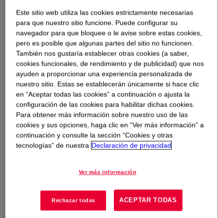
Este sitio web utiliza las cookies estrictamente necesarias
Qué es
WALOCEL™ MKW 20000 PP20 Cellulose
para que nuestro sitio funcione. Puede configurar su
Ether
?
navegador para que bloquee o le avise sobre estas cookies,
pero es posible que algunas partes del sitio no funcionen.
También nos gustaría establecer otras cookies (a saber,
cookies funcionales, de rendimiento y de publicidad) que nos
ayuden a proporcionar una experiencia personalizada de
nuestro sitio. Estas se establecerán únicamente si hace clic
en “Aceptar todas las cookies” a continuación o ajusta la
configuración de las cookies para habilitar dichas cookies.
Para obtener más información sobre nuestro uso de las
cookies y sus opciones, haga clic en “Ver más información” a
continuación y consulte la sección “Cookies y otras
tecnologías” de nuestra
Declaración de privacidad
This modified hydroxyethyl methyl cellulose is designed
for cement spray plaster applications, such as one- or
Ver más información
two-coat cement-based plaster, cement-based
lightweight plaster, and cement-based reinforcing and
ACEPTAR TODAS
bonding mortars for exterior insulation and finishing
Rechazar todas
systems (EIFS). It imparts well-balanced properties