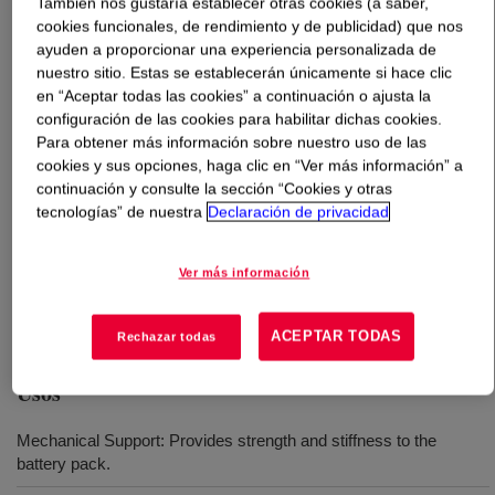
También nos gustaría establecer otras cookies (a saber,
cookies funcionales, de rendimiento y de publicidad) que nos
ayuden a proporcionar una experiencia personalizada de
Qué es
VORATRON™ EP 3000 Assembly Foam
nuestro sitio. Estas se establecerán únicamente si hace clic
Series
?
en “Aceptar todas las cookies” a continuación o ajusta la
configuración de las cookies para habilitar dichas cookies.
A series of high strength and density foams was
Para obtener más información sobre nuestro uso de las
particularly designed to develop adhesion between the
cookies y sus opciones, haga clic en “Ver más información” a
different e-coated metal panels or pre-treated plastic
continuación y consulte la sección “Cookies y otras
composite plates. The high strength of foam (stiff and
tecnologías” de nuestra
Declaración de privacidad
tough) enables assembly of layers of the pack to behave
as one component. The ease of application and tailored
Ver más información
open time ensure complete fill of narrow gaps (1-10 mm)
and closed cell structure enable thermal insulation.
ACEPTAR TODAS
Rechazar todas
Usos
Mechanical Support: Provides strength and stiffness to the
battery pack.