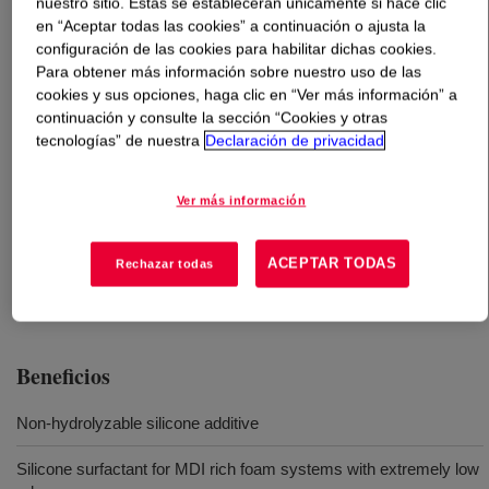
nuestro sitio. Estas se establecerán únicamente si hace clic
en “Aceptar todas las cookies” a continuación o ajusta la
Qué es
VORASURF™ HR 8845 Additive
?
configuración de las cookies para habilitar dichas cookies.
Para obtener más información sobre nuestro uso de las
cookies y sus opciones, haga clic en “Ver más información” a
Silicone surfactant for production of high resilience/
continuación y consulte la sección “Cookies y otras
flexible molded polyurethane foam.
tecnologías” de nuestra
Declaración de privacidad
Usos
Ver más información
Low odor surfactant for production of high resilience/ flexible
ACEPTAR TODAS
Rechazar todas
molded foam
Beneficios
Non-hydrolyzable silicone additive
Silicone surfactant for MDI rich foam systems with extremely low