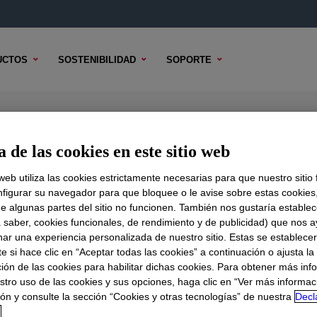
UCTOS
SOSTENIBILIDAD
SOPORTE
tive
 de las cookies en este sitio web
 web utiliza las cookies estrictamente necesarias para que nuestro sitio
figurar su navegador para que bloquee o le avise sobre estas cookies
e algunas partes del sitio no funcionen. También nos gustaría establec
DO TÉCNICO
OPCIONES DE MUESTRA
OPCIONES DE COMPR
a saber, cookies funcionales, de rendimiento y de publicidad) que nos 
nar una experiencia personalizada de nuestro sitio. Estas se establece
 si hace clic en “Aceptar todas las cookies” a continuación o ajusta la
ión de las cookies para habilitar dichas cookies. Para obtener más inf
stro uso de las cookies y sus opciones, haga clic en “Ver más informac
ón y consulte la sección “Cookies y otras tecnologías” de nuestra
Decl
d