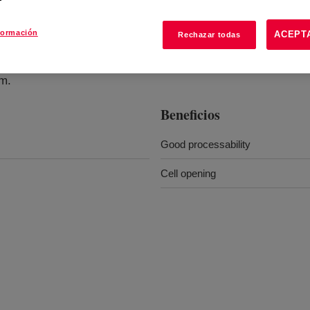
formación
ACEPT
Rechazar todas
am.
Beneficios
Good processability
Cell opening