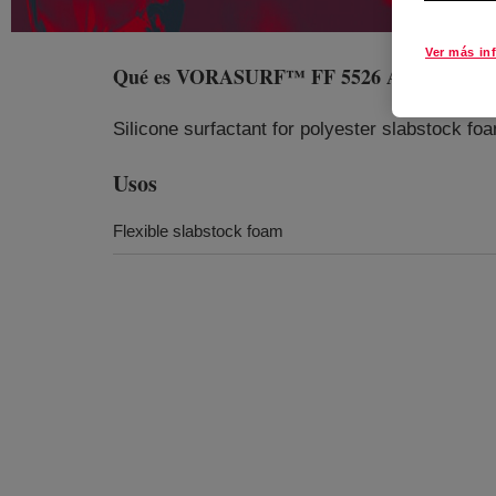
Ver más in
Qué es
VORASURF™ FF 5526 Additive
?
Silicone surfactant for polyester slabstock fo
Usos
Flexible slabstock foam