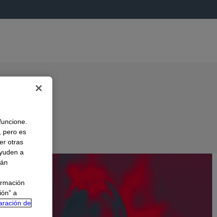
 funcione.
, pero es
er otras
A
ayuden a
rán
ormación
ión” a
aración de