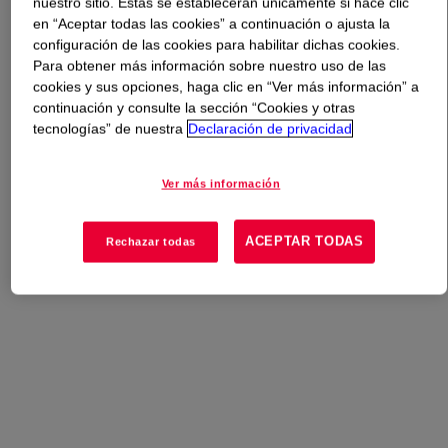
nuestro sitio. Estas se establecerán únicamente si hace clic
en “Aceptar todas las cookies” a continuación o ajusta la
Qué es
VORASURF™ DC 5952 Additive
?
configuración de las cookies para habilitar dichas cookies.
Para obtener más información sobre nuestro uso de las
cookies y sus opciones, haga clic en “Ver más información” a
Silicone surfactant for production of flexible slabstock
continuación y consulte la sección “Cookies y otras
foam.
tecnologías” de nuestra
Declaración de privacidad
Usos
Ver más información
Espuma Slabstock Flexible
ACEPTAR TODAS
Rechazar todas