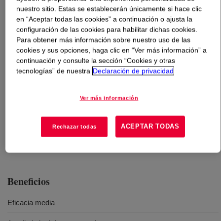
nuestro sitio. Estas se establecerán únicamente si hace clic
en “Aceptar todas las cookies” a continuación o ajusta la
Qué es
VORASURF™ DC 5943 Additive
?
configuración de las cookies para habilitar dichas cookies.
Para obtener más información sobre nuestro uso de las
Surfactante de silicona de eficacia media para una
cookies y sus opciones, haga clic en “Ver más información” a
amplia variedad de formulaciones de espuma de
continuación y consulte la sección “Cookies y otras
poliuretano, desde densidades bajas a altas.
tecnologías” de nuestra
Declaración de privacidad
Ver más información
Usos
ACEPTAR TODAS
Rechazar todas
Espuma flexible slabstock
Beneficios
Eficacia media