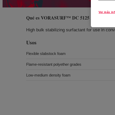
Ver más in
Qué es
VORASURF™ DC 5125 Additive
?
High bulk stabilizing surfactant for use in co
Usos
Flexible slabstock foam
Flame-resistant polyether grades
Low-medium density foam