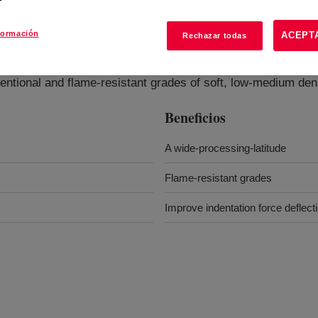
formación
ACEPT
Rechazar todas
nventional and flame-resistant grades of soft, low-medium de
Beneficios
A wide-processing-latitude
Flame-resistant grades
Improve indentation force deflect