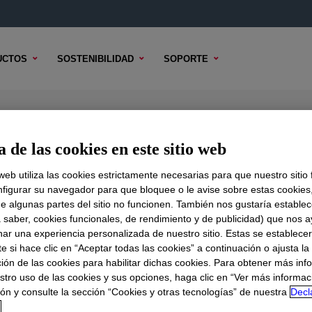
UCTOS
SOSTENIBILIDAD
SOPORTE
itive
 de las cookies en este sitio web
 web utiliza las cookies estrictamente necesarias para que nuestro sitio
figurar su navegador para que bloquee o le avise sobre estas cookies
e algunas partes del sitio no funcionen. También nos gustaría establec
DO TÉCNICO
OPCIONES DE MUESTRA
OPCIONES DE COMPR
a saber, cookies funcionales, de rendimiento y de publicidad) que nos 
nar una experiencia personalizada de nuestro sitio. Estas se establece
 si hace clic en “Aceptar todas las cookies” a continuación o ajusta la
ión de las cookies para habilitar dichas cookies. Para obtener más inf
stro uso de las cookies y sus opciones, haga clic en “Ver más informac
ón y consulte la sección “Cookies y otras tecnologías” de nuestra
Decl
d