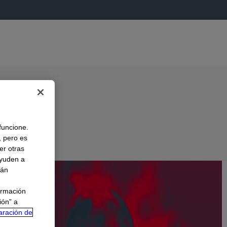
 funcione.
, pero es
er otras
A
ayuden a
rán
ormación
ión” a
aración de