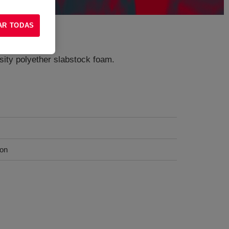
AR TODAS
nsity polyether slabstock foam.
ion