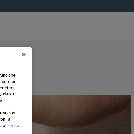
 funcione.
, pero es
er otras
A
ayuden a
rán
ormación
ión” a
aración de