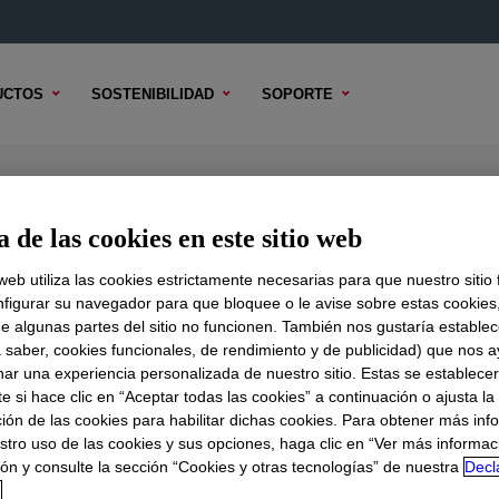
UCTOS
SOSTENIBILIDAD
SOPORTE
ol
 de las cookies en este sitio web
 web utiliza las cookies estrictamente necesarias para que nuestro sitio
figurar su navegador para que bloquee o le avise sobre estas cookies
e algunas partes del sitio no funcionen. También nos gustaría establec
DO TÉCNICO
OPCIONES DE MUESTRA
OPCIONES DE COMPR
a saber, cookies funcionales, de rendimiento y de publicidad) que nos 
nar una experiencia personalizada de nuestro sitio. Estas se establece
 si hace clic en “Aceptar todas las cookies” a continuación o ajusta la
ión de las cookies para habilitar dichas cookies. Para obtener más inf
stro uso de las cookies y sus opciones, haga clic en “Ver más informac
ón y consulte la sección “Cookies y otras tecnologías” de nuestra
Decl
d