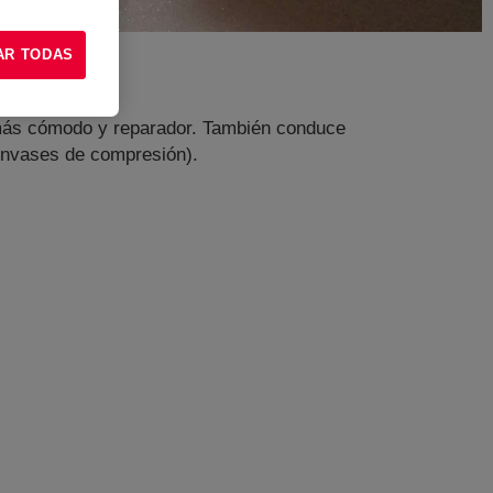
AR TODAS
ño más cómodo y reparador. También conduce
envases de compresión).