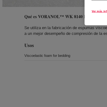
Ver más in
Qué es
VORANOL™ WK 8140 Polyol
?
Se utiliza en la fabricación de espumas visco
a un mejor desempeño de compresión de la esp
Usos
Viscoelastic foam for bedding