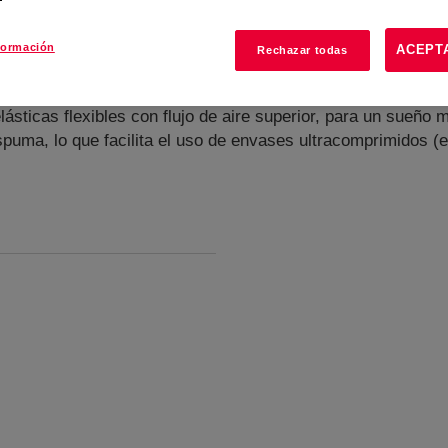
formación
ACEPT
Rechazar todas
elásticas flexibles con flujo de aire superior, para un sue
uma, lo que facilita el uso de envases ultracomprimidos (