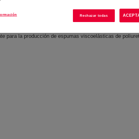
formación
ACEPT
Rechazar todas
te para la producción de espumas viscoelásticas de poliuret