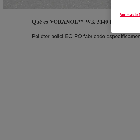
Ver más in
Qué es
VORANOL™ WK 3140 Polyol
?
Poliéter poliol EO-PO fabricado específicamen