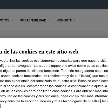
UCTOS
SOSTENIBILIDAD
SOPORTE
ol
 de las cookies en este sitio web
 web utiliza las cookies estrictamente necesarias para que nuestro sitio
figurar su navegador para que bloquee o le avise sobre estas cookies
e algunas partes del sitio no funcionen. También nos gustaría establec
DO TÉCNICO
OPCIONES DE MUESTRA
OPCIONES DE COMPR
a saber, cookies funcionales, de rendimiento y de publicidad) que nos 
nar una experiencia personalizada de nuestro sitio. Estas se establece
 si hace clic en “Aceptar todas las cookies” a continuación o ajusta la
ión de las cookies para habilitar dichas cookies. Para obtener más inf
stro uso de las cookies y sus opciones, haga clic en “Ver más informac
ón y consulte la sección “Cookies y otras tecnologías” de nuestra
Decl
d