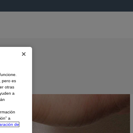
 funcione.
, pero es
er otras
A
ayuden a
rán
ormación
ión” a
aración de